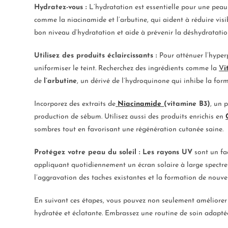
Hydratez-vous :
L’hydratation est essentielle pour une peau 
comme la niacinamide et l’arbutine, qui aident à réduire vis
bon niveau d’hydratation et aide à prévenir la déshydratation
Utilisez des produits éclaircissants :
Pour atténuer l’hyper
uniformiser le teint. Recherchez des ingrédients comme la
V
i
de
l’arbutine
, un dérivé de l’hydroquinone qui inhibe la form
Incorporez des extraits de
Niacinamide
(vitamine B3)
, un 
production de sébum. Utilisez aussi des produits enrichis en
sombres tout en favorisant une régénération cutanée saine.
Protégez votre peau du soleil :
Les rayons UV
sont un fac
appliquant quotidiennement un écran solaire à large spectre
l’aggravation des taches existantes et la formation de nouvel
En suivant ces étapes, vous pouvez non seulement améliorer 
hydratée et éclatante. Embrassez une routine de soin adapté