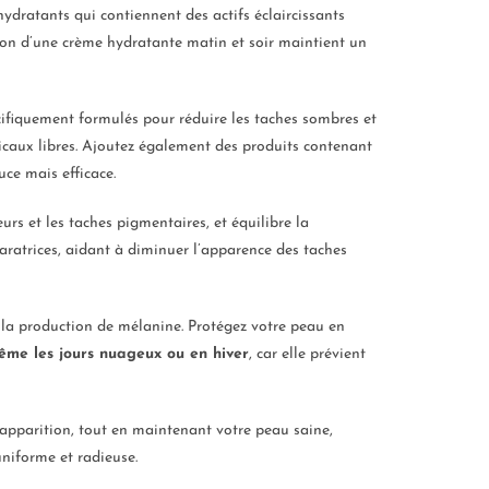
hydratants qui contiennent des actifs éclaircissants
tion d’une crème hydratante matin et soir maintient un
cifiquement formulés pour réduire les taches sombres et
icaux libres. Ajoutez également des produits contenant
uce mais efficace.
eurs et les taches pigmentaires, et équilibre la
paratrices, aidant à diminuer l’apparence des taches
t la production de mélanine. Protégez votre peau en
ême les jours nuageux ou en hiver
, car elle prévient
apparition, tout en maintenant votre peau saine,
niforme et radieuse.