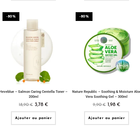
-80%
-80%
Heveblue – Salmon Caring Centella Toner –
Nature Republic – Soothing & Moisture Alo
200ml
Vera Soothing Gel – 300ml
3,78
1,98
18,90
€
9,90
€
€
€
Ajouter au panier
Ajouter au panier