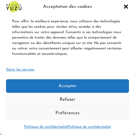
Acceptation des cookies
Pour offrir la meilleure expérience, nous utilisons des technologies
telles que les cookies pour stocker et/ou accéder à des
informations sur votre appareil. Consentir à ces technologies nous
permettra de traiter des données telles que le comportement de
navigation ou des identifiants uniques sur ce site. Ne pas consentir
ou retirer votre consentement peut affecter négativement certaines
fonctionnalités et caractéristiques.
Gérer les services
POUR LES ENTREPRISES (B2B)
QUI SOMMES-NOUS ?
FAQ
Accepter
CONDITIONS GÉNÉRALES DE VENTE
POLITIQUE DE CONFIDENTIALITÉ
LIVRAISON ET RETOURS
Refuser
MOYENS DE PAIEMENT ACCEPTÉS
Copyright : MyLittleYuzu.com
Préférences
Politique de confidentialité
Politique de confidentialité
HOME
COMPTE
ENVIES
PANIER