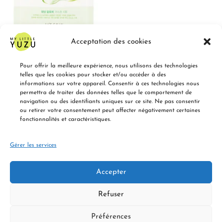
Acceptation des cookies
It’s Skin – The Fresh Mask Sheet – Aloe –
20ml
0,38
1,90
€
€
Pour offrir la meilleure expérience, nous utilisons des technologies
telles que les cookies pour stocker et/ou accéder à des
informations sur votre appareil. Consentir à ces technologies nous
Ajouter au panier
permettra de traiter des données telles que le comportement de
navigation ou des identifiants uniques sur ce site. Ne pas consentir
ou retirer votre consentement peut affecter négativement certaines
fonctionnalités et caractéristiques.
Gérer les services
POUR LES ENTREPRISES (B2B)
QUI SOMMES-NOUS ?
FAQ
Accepter
CONDITIONS GÉNÉRALES DE VENTE
POLITIQUE DE CONFIDENTIALITÉ
LIVRAISON ET RETOURS
Refuser
MOYENS DE PAIEMENT ACCEPTÉS
Copyright : MyLittleYuzu.com
Préférences