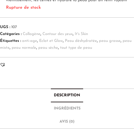
vieillissement, les cernes et hydrate la peau pour un teint rajeuni
Rupture de stock
UGS :
107
Catégories :
Collagène
,
Contour des yeux
,
It's Skin
Étiquettes :
anti-age
,
Eclat et Glow
,
Peau déshydratée
,
peau grasse
,
peau
mixte
,
peau normale
,
peau sèche
,
tout type de peau
DESCRIPTION
INGRÉDIENTS
AVIS (0)