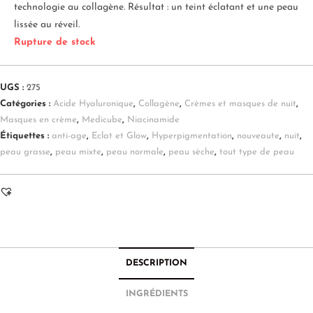
technologie au collagène. Résultat : un teint éclatant et une peau
lissée au réveil.
Rupture de stock
UGS :
275
Catégories :
Acide Hyaluronique
,
Collagène
,
Crèmes et masques de nuit
,
Masques en crème
,
Medicube
,
Niacinamide
Étiquettes :
anti-age
,
Eclat et Glow
,
Hyperpigmentation
,
nouveaute
,
nuit
,
peau grasse
,
peau mixte
,
peau normale
,
peau sèche
,
tout type de peau
DESCRIPTION
INGRÉDIENTS