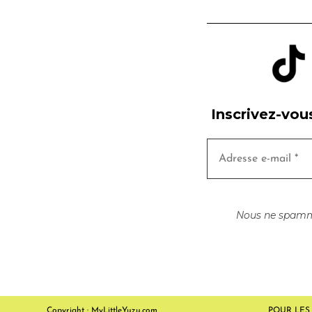
Inscrivez-vou
Nous ne spammo
Copyright : MyLittleYuzu.com
POUR LES 