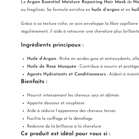
Le
Argan Essential Moisture Repairing Hair Mask
de
Na
ou fragilisés. Sa formule enrichie en
huile d’argan
et en
hui
Grâce à sa texture riche, ce soin enveloppe la fibre capillair
régulièrement, il aide à retrouver une chevelure plus brillante,
Ingrédients principaux :
Huile d’Argan
: Riche en acides gras et antioxydants, ell
Huile de Rose Musquée
: Contribue à nourrir et protége
Agents Hydratants et Conditionneurs
: Aident à mainte
Bienfaits :
Nourrit intensément les cheveux secs et abîmés
Apporte douceur et souplesse
Aide à réduire l’apparence des cheveux ternes
Facilite le coiffage et le démêlage
Redonne de la brillance à la chevelure
Ce produit est idéal pour vous si :