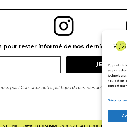
s pour rester informé de nos derniers produi
Pour offrir l
pour stocker
technologies
navigation o
consentement
ns pas ! Consultez notre
politique de confidentialité
pour plus
Gérer les ser
Ac
ENTREPRISES (B2B)
QUI SOMMES-NOUS ?
FAQ
CONDITIONS GÉNÉRA