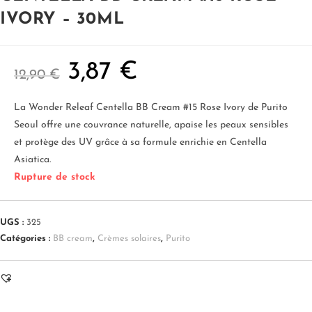
IVORY – 30ML
3,87
€
12,90
€
La Wonder Releaf Centella BB Cream #15 Rose Ivory de Purito
Seoul offre une couvrance naturelle, apaise les peaux sensibles
et protège des UV grâce à sa formule enrichie en Centella
Asiatica.
Rupture de stock
UGS :
325
Catégories :
BB cream
,
Crèmes solaires
,
Purito