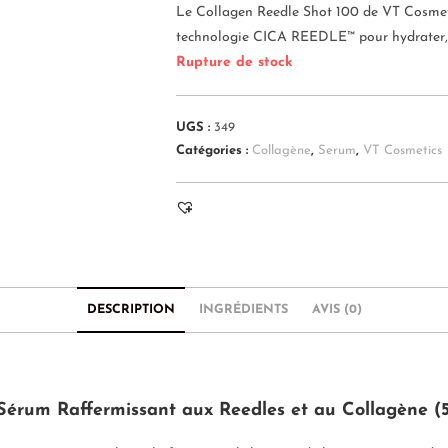
Le Collagen Reedle Shot 100 de VT Cosmetic
technologie CICA REEDLE™ pour hydrater, raf
Rupture de stock
UGS :
349
Catégories :
Collagène
,
Serum
,
VT Cosmetics
DESCRIPTION
INGRÉDIENTS
AVIS (0)
Sérum Raffermissant aux Reedles et au Collagène (