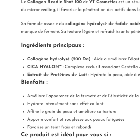
Le
Collagen Reedle Shot 100
de
VT Cosmetics
est un séru
du microneedling, il favorise la pénétration des actifs dans la
Sa formule associe du
collagène hydrolysé de faible poid
manque de fermeté. Sa texture légère et rafraîchissante pénèt
Ingrédients principaux :
Collagène hydrolysé (500 Da)
: Aide à améliorer l’élas
CICA HYALON™
: Complexe exclusif associant Centella A
Extrait de Protéines de Lait
: Hydrate la peau, aide à é
Bienfaits :
Améliore l’apparence de la fermeté et de l’élasticité de l
Hydrate intensément sans effet collant
Affine le grain de peau et améliore sa texture
Apporte confort et souplesse aux peaux fatiguées
Favorise un teint frais et rebondi
Ce produit est idéal pour vous si :